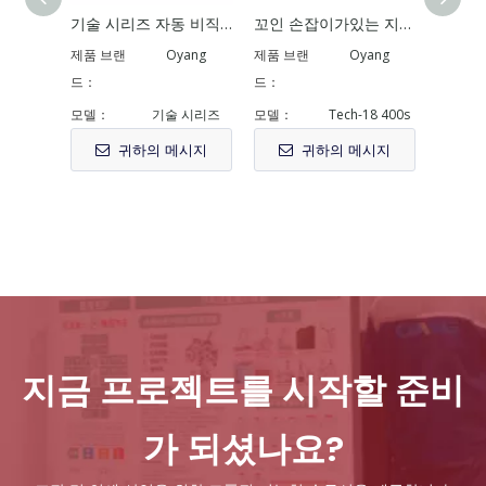
기술 시리즈 자동 비직 상자 가방 온라인 핸들이있는 기계 제작 기계
꼬인 손잡이가있는 지능형 가방 제작 기계
고속 센터 씰/쿼드 씰 파우치 제작 기계
제품 브랜
Oyang
제품 브랜
Oyang
제품 브
드：
드：
드：
모델：
기술 시리즈
모델：
Tech-18 400s
모델：
귀하의 메시지
귀하의 메시지
지금 프로젝트를 시작할 준비
가 되셨나요?