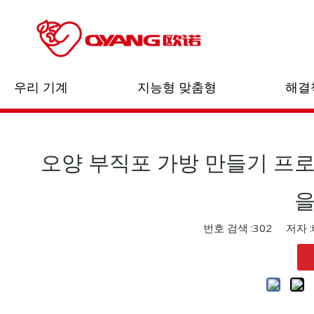
홈페이지
/
소식
/
우리 기계
지능형 맞춤형
해결
오양 부직포 가방 만들기 프
을
번호 검색 :
302
저자 :베