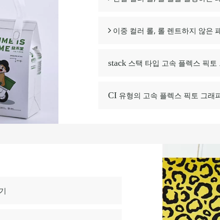
이중 컬러 롤, 롤 렌트하지 않은

스택 타입 고속 플렉스 픽토
stack
유형의 고속 플렉스 픽토 그래
CI
쇄기