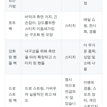
장
가방
바닥과 측면 거치, 긴
매일 쇼
토트
손잡이, 강도를위한
스티치
핑, 전시
백
스티치 이음새가있
회, 경품
는 구조화 된 모양
더 무거
강화
내구성을 위해 측면
운 품목,
된 핸
을 따라 확장되고 스
스티치
상업 및
들 백
티치 된 핸들
소매 사
용
명시
이벤트
적으로
드로
드로 스트링, 가벼우
경품, 스
언급되
스트
며 실용적인 최고 태
포츠 장
지 않
링 백
도
비, 개인
았습니
스토리지