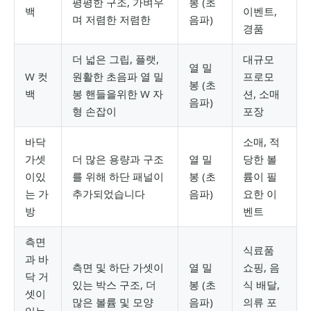
평평한 구조, 가벼우
봉 (초
백
이벤트,
며 저렴한 저렴한
음파)
경품
더 넓은 그립, 플랫,
대규모
열 밀
W 컷
원활한 초음파 열 밀
프로모
봉 (초
백
봉 핸들을위한 W 자
션, 소매
음파)
형 손잡이
포장
바닥
소매, 적
가셋
더 많은 용량과 구조
열 밀
당한 볼
이있
를 위해 하단 패널이
봉 (초
륨이 필
는 가
추가되었습니다
음파)
요한 이
방
벤트
측면
식료품
과 바
측면 및 하단 가셋이
열 밀
쇼핑, 음
닥 거
있는 박스 구조, 더
봉 (초
식 배달,
셋이
많은 볼륨 및 모양
음파)
의류 포
있는