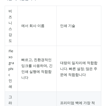
비
즈
니
에서 회사 이름
인쇄 기술
스
강
도
Fle
xo
빠르고, 친환경적인
gra
대량의 일자리에 적합합
잉크를 사용하며, 긴
phi
니다. 빠른 설정; 많은 주
인쇄 실행에 적합합
c
문에 적합합니다
니다
인
쇄
그
라
프리미엄 백에 가장 적