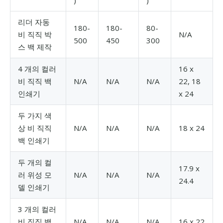
리더 자동
180-
180-
80-
비 직직 박
N/A
500
450
300
스 백 제작
4 개의 컬러
16 x
비 직직 백
N/A
N/A
N/A
22, 18
인쇄기
x 24
두 가지 색
상 비 직직
N/A
N/A
N/A
18 x 24
백 인쇄기
두 개의 컬
17.9 x
러 위성 모
N/A
N/A
N/A
24.4
델 인쇄기
3 개의 컬러
비 직직 백
N/A
N/A
N/A
16 x 22