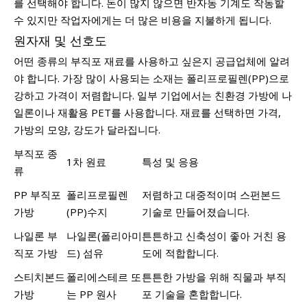
를 선택해야 합니다. 돈이 많지 않으면 반자동 기계도 작동할
수 있지만 작업자에게는 더 많은 비용을 지불하게 됩니다.
원자재 및 선호도
어떤 종류의 부직포 재료를 사용하고 싶은지 공급업체에 알려
야 합니다. 가장 많이 사용되는 소재는 폴리프로필렌(PP)으로
강하고 가격이 저렴합니다. 일부 기업에서는 친환경 가방에 나
일론이나 재활용 PET를 사용합니다. 재료를 선택하면 가격,
가방의 모양, 강도가 달라집니다.
부직포 종
1차 원료
특성 및 응용
류
PP 부직포
폴리프로필렌
저렴하고 대중적이며 스펀본드
가방
(PP)수지
기술로 만들어졌습니다.
나일론 부
나일론(폴리아미
튼튼하고 신축성이 좋아 거친 용
직포 가방
드) 섬유
도에 적합합니다.
스티치본드
폴리에스테르 또
튼튼한 가방을 위해 직물과 부직
가방
는 PP 원사
포 기술을 혼합합니다.