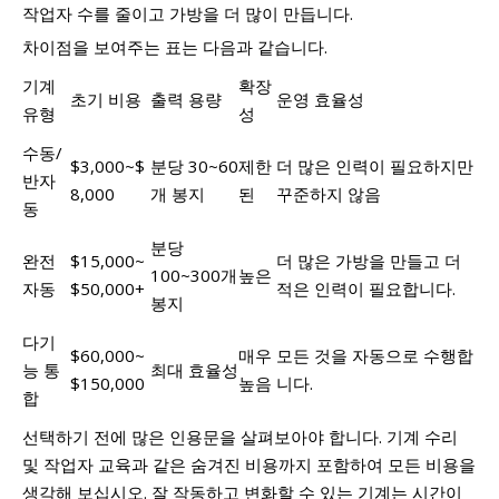
작업자 수를 줄이고 가방을 더 많이 만듭니다.
차이점을 보여주는 표는 다음과 같습니다.
기계
확장
초기 비용
출력 용량
운영 효율성
유형
성
수동/
$3,000~$
분당 30~60
제한
더 많은 인력이 필요하지만
반자
8,000
개 봉지
된
꾸준하지 않음
동
분당
완전
$15,000~
더 많은 가방을 만들고 더
100~300개
높은
자동
$50,000+
적은 인력이 필요합니다.
봉지
다기
$60,000~
매우
모든 것을 자동으로 수행합
능 통
최대 효율성
$150,000
높음
니다.
합
선택하기 전에 많은 인용문을 살펴보아야 합니다. 기계 수리
및 작업자 교육과 같은 숨겨진 비용까지 포함하여 모든 비용을
생각해 보십시오. 잘 작동하고 변화할 수 있는 기계는 시간이