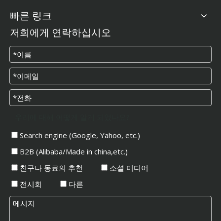
빠른 링크
저희에게 연락하십시오
우리에 대해 어떻게 알게 되었나요?
Oyang -20 자동 비 짠 박스 백 제조 기계 온라인 핸들
ONL-XE1800 부직포 슬리팅 머신
Search engine (Google, Yahoo, etc.)
B2B (Alibaba/Made in china,etc.)
친구나 동료의 추천
소셜 미디어
전시회
다른