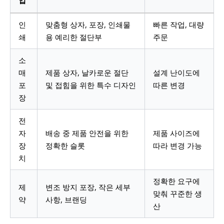
업
인
맞춤형 상자, 포장, 인쇄물
빠른 작업, 대량
쇄
용 예리한 절단부
주문
소
매
제품 상자, 날카로운 절단
설계 난이도에
포
및 접힘을 위한 특수 디자인
따른 변경
장
전
자
배송 중 제품 안전을 위한
제품 사이즈에
장
정확한 슬롯
따라 변경 가능
치
정확한 요구에
제
변조 방지 포장, 작은 세부
맞춰 꾸준한 생
약
사항, 브랜딩
산