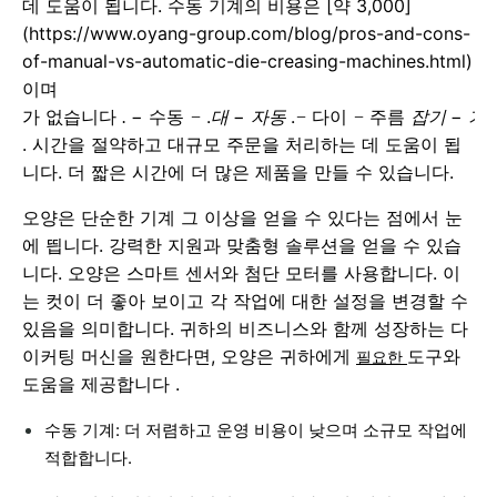
데 도움이 됩니다. 수동 기계의 비용은 [약 3,000]
(https://www.oyang-group.com/blog/pros-and-cons-
of-manual-vs-automatic-die-creasing-machines.html)
이며
쓸
가
없습니다
모
−
수동
.
−
.
다이
주름
−
.
−
대
자동
−
−
잡기
기
. 시간을 절약하고 대규모 주문을 처리하는 데 도움이 됩
니다. 더 짧은 시간에 더 많은 제품을 만들 수 있습니다.
오양은 단순한 기계 그 이상을 얻을 수 있다는 점에서 눈
에 띕니다. 강력한 지원과 맞춤형 솔루션을 얻을 수 있습
니다. 오양은 스마트 센서와 첨단 모터를 사용합니다. 이
는 컷이 더 좋아 보이고 각 작업에 대한 설정을 변경할 수
있음을 의미합니다. 귀하의 비즈니스와 함께 성장하는 다
이커팅 머신을 원한다면, 오양은 귀하에게
도구와
필요한
도움을 제공합니다 .
수동 기계: 더 저렴하고 운영 비용이 낮으며 소규모 작업에
적합합니다.