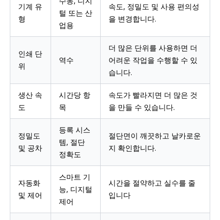
수동, 디지
기계 유
속도, 정밀도 및 사용 편의성
털 또는 산
형
을 변경합니다.
업용
더 많은 단위를 사용하면 더
인쇄 단
역수
어려운 작업을 수행할 수 있
위
습니다.
생산 속
시간당 항
속도가 빨라지면 더 많은 것
도
목
을 만들 수 있습니다.
등록 시스
정밀도
절단면이 깨끗하고 날카로운
템, 절단
및 공차
지 확인합니다.
정확도
스마트 기
자동화
시간을 절약하고 실수를 줄
능, 디지털
및 제어
입니다
제어