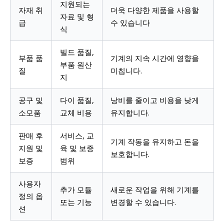
지원되는
자재 취
더욱 다양한 제품을 사용할
자료 및 형
급
수 있습니다
식
빌드 품질,
부품 품
기계의 지속 시간에 영향을
부품 원산
질
미칩니다.
지
공구 및
다이 품질,
낭비를 줄이고 비용을 낮게
소모품
교체 비용
유지합니다.
판매 후
서비스, ​​교
기계 작동을 유지하고 돈을
지원 및
육 및 보증
보호합니다.
보증
범위
사용자
추가 모듈
새로운 작업을 위해 기계를
정의 옵
또는 기능
변경할 수 있습니다.
션