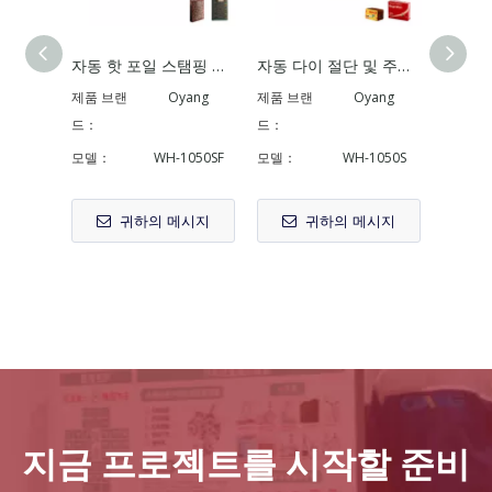
자동 핫 포일 스탬핑 및 다이 커팅 머신
자동 다이 절단 및 주름 기계
OYANG 7 ONL-350PART I 라미네이팅 다이커팅 유닛
제품 브랜
Oyang
제품 브랜
Oyang
제품 브
드：
드：
드：
모델：
WH-1050SF
모델：
WH-1050S
모델：
귀하의 메시지
귀하의 메시지
지금 프로젝트를 시작할 준비