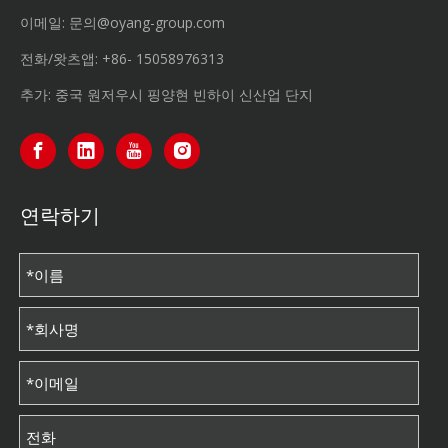
이메일:
문의@oyang-group.com
전화/왓츠앱:
+86-
15058976313
추가: 중국 원저우시 핑양현 빈하이 신산업 단지
연락하기