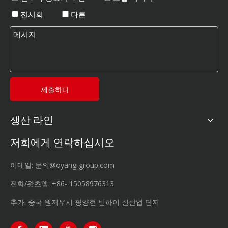
전시회
다른
제출하다
생산 라인
저희에게 연락하십시오
이메일:
문의@oyang-group.com
전화/왓츠앱:
+86-
15058976313
추가: 중국 원저우시 핑양현 빈하이 신산업 단지