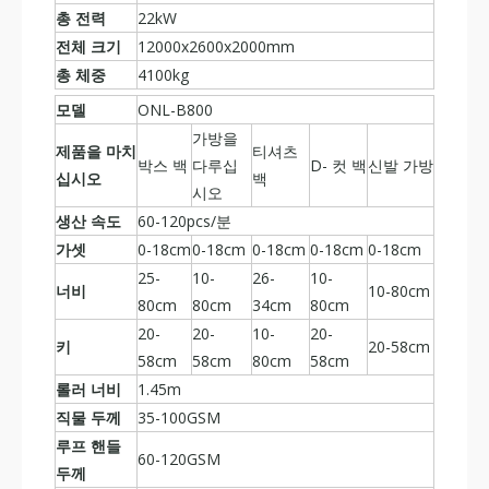
총 전력
22kW
전체 크기
12000x2600x2000mm
총 체중
4100kg
모델
ONL-B800
가방을
제품을 마치
티셔츠
박스 백
다루십
D- 컷 백
신발 가방
십시오
백
시오
생산 속도
60-120pcs/분
가셋
0-18cm
0-18cm
0-18cm
0-18cm
0-18cm
25-
10-
26-
10-
너비
10-80cm
80cm
80cm
34cm
80cm
20-
20-
10-
20-
키
20-58cm
58cm
58cm
80cm
58cm
롤러 너비
1.45m
직물 두께
35-100GSM
루프 핸들
60-120GSM
두께