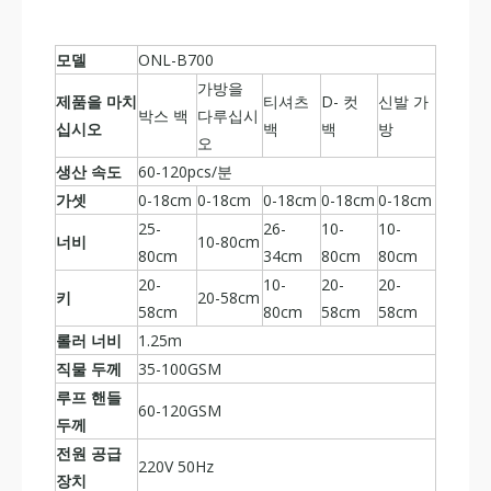
모델
ONL-B700
가방을
제품을 마치
티셔츠
D- 컷
신발 가
박스 백
다루십시
십시오
백
백
방
오
생산 속도
60-120pcs/분
가셋
0-18cm
0-18cm
0-18cm
0-18cm
0-18cm
25-
26-
10-
10-
너비
10-80cm
80cm
34cm
80cm
80cm
20-
10-
20-
20-
키
20-58cm
58cm
80cm
58cm
58cm
롤러 너비
1.25m
직물 두께
35-100GSM
루프 핸들
60-120GSM
두께
전원 공급
220V 50Hz
장치